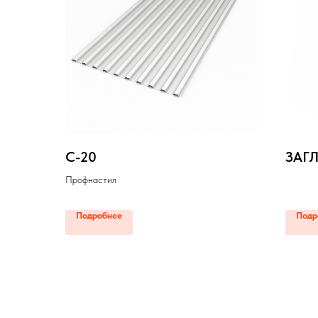
С-20
ЗАГ
Профнастил
Подробнее
Подр