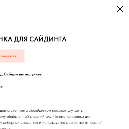
НКА ДЛЯ САЙДИНГА
личество
д Сибири вы получите:
ке
овка стен металлосайдингом поможет улучшить
 ему обновленный внешний вид. Начальная планка для
у доборных элементов и используется в качестве отправной
стемы.