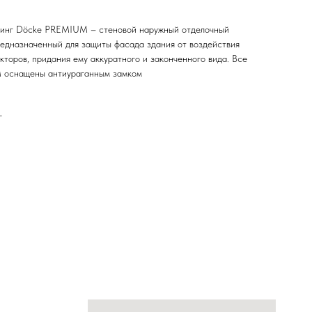
инг Döcke PREMIUM – стеновой наружный отделочный
редназначенный для защиты фасада здания от воздействия
кторов, придания ему аккуратного и законченного вида. Все
 оснащены антиураганным замком
г