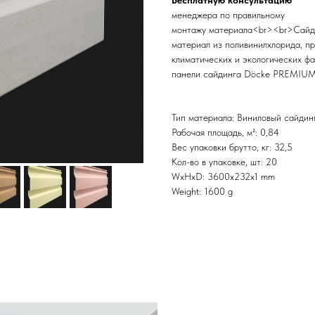
Бесплатную консультацию
менеджера по правильному
монтажу материала<br><br>Cайд
материал из поливинилхлорида, п
климатических и экологических фа
панели сайдинга Döcke PREMIUM
Тип материала: Виниловый сайдин
Рабочая площадь, м²: 0,84
Вес упаковки брутто, кг: 32,5
Кол-во в упаковке, шт: 20
WxHxD: 3600x232x1 mm
Weight: 1600 g