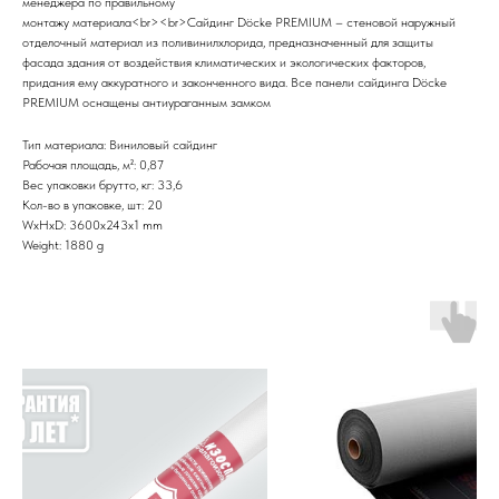
менеджера по правильному
монтажу материала<br><br>Cайдинг Döcke PREMIUM – стеновой наружный
отделочный материал из поливинилхлорида, предназначенный для защиты
фасада здания от воздействия климатических и экологических факторов,
придания ему аккуратного и законченного вида. Все панели сайдинга Döcke
PREMIUM оснащены антиураганным замком
Тип материала: Виниловый сайдинг
Рабочая площадь, м²: 0,87
Вес упаковки брутто, кг: 33,6
Кол-во в упаковке, шт: 20
WxHxD: 3600x243x1 mm
Weight: 1880 g