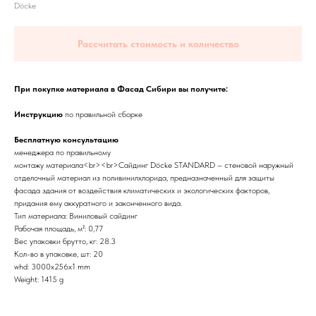
Dӧcke
Рассчитать стоимость и количество
При покупке материала в Фасад Сибири вы получите:
Инструкцию
по правильной сборке
Бесплатную консультацию
менеджера по правильному
монтажу материала<br><br>Cайдинг Döcke STANDARD – стеновой наружный
отделочный материал из поливинилхлорида, предназначенный для защиты
фасада здания от воздействия климатических и экологических факторов,
придания ему аккуратного и законченного вида.
Тип материала: Виниловый сайдинг
Рабочая площадь, м²: 0,77
Вес упаковки брутто, кг: 28.3
Кол-во в упаковке, шт: 20
whd: 3000x256x1 mm
Weight: 1415 g