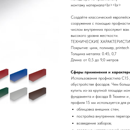
монтажу материала<br><br>
Создайте классический европейск
сооружения с помощью профнасти
числом внутренних прослужит вам 
высокого уровня жесткости.
ТЕХНИЧЕСКИЕ ХАРАКТЕРИСТ
Покрытие: цинк, полимер, printech
Толщина металла: 0.45; 0,7
Длина: от 0,5 до 9,0 метров
Сферы применения и характер
Использование профнастила С15 д
обустройстве фасадов. Чем больш
купить из-за крупной площади мо
фундамента и фасада В Тюмени и 
профиля 15 мм используется для 
облицовка внешних стен;
постройка внутренних перегор
возведение заборов;