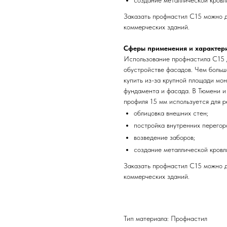
создание металлической кровл
Заказать профнастил С15 можно д
коммерческих зданий.
Сферы применения и характер
Использование профнастила С15 д
обустройстве фасадов. Чем больш
купить из-за крупной площади мо
фундамента и фасада. В Тюмени и
профиля 15 мм используется для 
облицовка внешних стен;
постройка внутренних перегор
возведение заборов;
создание металлической кровл
Заказать профнастил С15 можно д
коммерческих зданий.
Тип материала: Профнастил