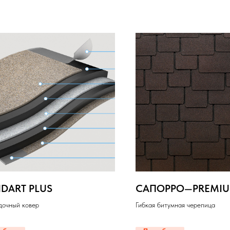
DART PLUS
САПОРРО—PREMI
дочный ковер
Гибкая битумная черепица