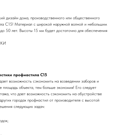
ий дизайн дома, производственного или общественного
ла С15! Материал с широкой наружной волной и небольшим
до 50 лет. Высоты 15 мм будет достаточно для обеспечения
ИКИ
истики профнастила С15
ает возможность сэкономить на возведении заборов и
е площадь объекта, тем больше экономия! Его следует
нтажа, что дает возможность сэкономить на обустройстве
других городах профнастил от производителя с высотой
решения следующих задач:
одок;