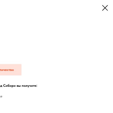
личество
д Сибири вы получите:
ке