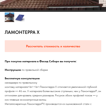
ЛАМОНТЕРРА Х
Рассчитать стоимость и количество
При покупке материала в Фасад Сибири вы получите:
Инструкцию
по правильной сборке
Бесплатную консультацию
менеджера по правильному
монтажу материала<br><br>Ламонтерра Х отличается увеличенной глубиной
профиля ― 46 мм. У материала более высокие ступеньки, чем у Ламонтерра®, он
оптимален для кровель средних размеров. Рисунок обоих профилей похож ― у
них плавные асимметричные волны.
Металлочерепица Ламонтерра®Х производится из оцинкованной стали с