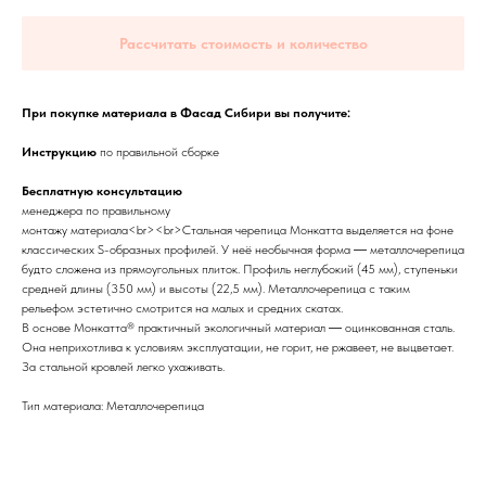
Рассчитать стоимость и количество
При покупке материала в Фасад Сибири вы получите:
Инструкцию
по правильной сборке
Бесплатную консультацию
менеджера по правильному
монтажу материала<br><br>Стальная черепица Монкатта выделяется на фоне
классических S-образных профилей. У неё необычная форма ― металлочерепица
будто сложена из прямоугольных плиток. Профиль неглубокий (45 мм), ступеньки
средней длины (350 мм) и высоты (22,5 мм). Металлочерепица с таким
рельефом эстетично смотрится на малых и средних скатах.
В основе Монкатта® практичный экологичный материал ― оцинкованная сталь.
Она неприхотлива к условиям эксплуатации, не горит, не ржавеет, не выцветает.
За стальной кровлей легко ухаживать.
Тип материала: Металлочерепица