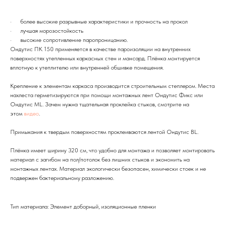
· более высокие разрывные характеристики и прочность на прокол
· лучшая морозостойкость
· высокие сопротивление паропроницанию.
Ондутис ПК 150 применяется в качестве пароизоляции на внутренних
поверхностях утепленных каркасных стен и мансард. Плёнка монтируется
вплотную к утеплителю или внутренней обшивке помещения.
Крепление к элементам каркаса производится строительным степлером. Места
нахлеста герметизируются при помощи монтажных лент Ондутис Фикс или
Ондутис МL. Зачем нужна тщательная проклейка стыков, смотрите на
этом
видео
.
Примыкания к твердым поверхностям проклеиваются лентой Ондутис BL.
Плёнка имеет ширину 320 см, что удобно для монтажа и позволяет монтировать
материал с загибом на пол/потолок без лишних стыков и экономить на
монтажных лентах. Материал экологически безопасен, химически стоек и не
подвержен бактериальному разложению.
Тип материала: Элемент доборный, изоляционные пленки