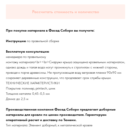
Рассчитать стоимость и количество
При покупке материала в Фасад Сибири вы получите:
Инструкцию
по правильной сборке
Бесплатную консультацию
менеджера по правильному
монтажу материала<br><br>Снаружи крыша защищена кровельным материалом,
однако дождь и талая вода могут проникнуть к стропилам с нижней стороны,
приводя к порче древесины. Не пропускающая воду ветровая планка 90х90 мм
сохраняет деревянные конструкции, что продлевает срок службы крыши.
ТЕХНИЧЕСКИЕ ХАРАКТЕРИСТИКИ
Покрытие: полимер, printech, цинк
Толщина металла: 0,45-0,5 мм
Длина: до 2,5 м
Производственная компания Фасад Сибири предлагает доборные
материалы для кровли по ценам производителя. Гарантируем
оперативный расчет и доставку по Тюмени.
Тип материала: Элемент доборный, к металлической кровле