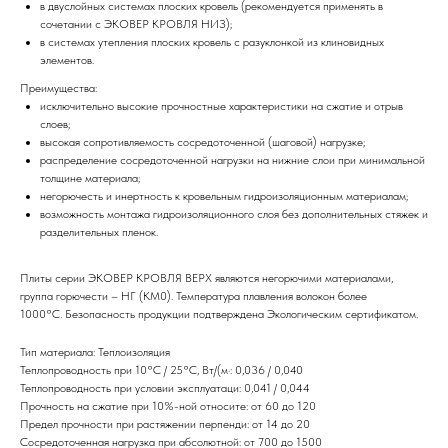
в двуслойных системах плоских кровель (рекомендуется применять в
сочетании с ЭКОВЕР КРОВЛЯ НИЗ);
в системах утепления плоских кровель с разуклонкой из клиновидных
элементов.
Преимущества:
исключительно высокие прочностные характеристики на сжатие и отрыв
слоев;
высокая сопротивляемость сосредоточенной (шаговой) нагрузке;
распределение сосредоточенной нагрузки на нижние слои при минимальной
толщине материала;
негорючесть и инертность к кровельным гидроизоляционным материалам;
возможность монтажа гидроизоляционного слоя без дополнительных стяжек и
разделительных пленок.
Плиты серии ЭКОВЕР КРОВЛЯ ВЕРХ являются негорючими материалами,
группа горючести – НГ (КМ0). Температура плавления волокон более
1000°С. Безопасность продукции подтверждена Экологическим сертификатом.
Тип материала: Теплоизоляция
Теплопроводность при 10°С / 25°С, Вт/(м·: 0,036 / 0,040
Теплопроводность при условии эксплуатаци: 0,041 / 0,044
Прочность на сжатие при 10%-ной относите: от 60 до 120
Предел прочности при растяжении перпенди: от 14 до 20
Сосредоточенная нагрузка при абсолютной: от 700 до 1500