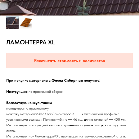
ЛАМОНТЕРРА ХL
Рассчитать стоимость и количество
При покупке материала в Фасад Сибири вы получите:
Инструкцию
по правильной сборке
Бесплатную консультацию
менеджера по правильному
монтажу материала<br><br>Ламонтерра XL ― классический профиль с
увеличенными волнами. Полная глубина ― 46 мм, длина ступеней ― 400 мм.
Металлочерепица средней высоты с длинными ступеньками украсит крупные
скаты.
Металлочерепицу Ламонтерра®XL производят из горячеоцинкованной стали.