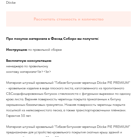
Dӧcke
Рассчитать стоимость и количество
При покупке материала в Фасад Сибири вы получите:
Инструкцию
по правильной сборке
Бесплатную консультацию
менеджера по правильному
монтажу материала<br><br>
Материал штучный кровельный "Гибкая битумная черепица Döcke PIE PREMIUM"
- кровельное изделие в виде плоского листа, изготовленного из пропитанного
СБСмодифицированным битумом стеклохолста с фигурными вырезами по одному
краю листа. Верхняя поверхность черепицы покрыта прикатанным к битуму
окрашенным базальтовым гранулятом. Нижняя поверхность черепицы покрыта
посыпкой из мелкозернистого песка, а также транспортировочными плёнками.
Гарантия 50 лет.
Материал штучный кровельный "Гибкая битумная черепица Döcke PIE PREMIUM"
предназначен для устройства кровельного покрытия скатных крыш зданий и