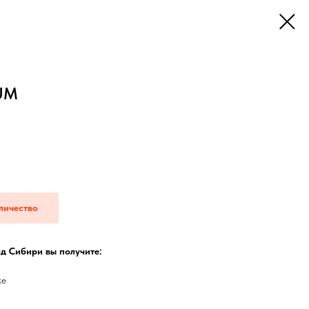
UM
личество
д Сибири вы получите:
ке