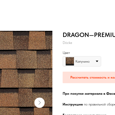
DRAGON—PREMI
Dӧcke
Цвет
Капучино
Рассчитать стоимость и ко
При покупке материала в Фаса
Инструкцию
по правильной сбор