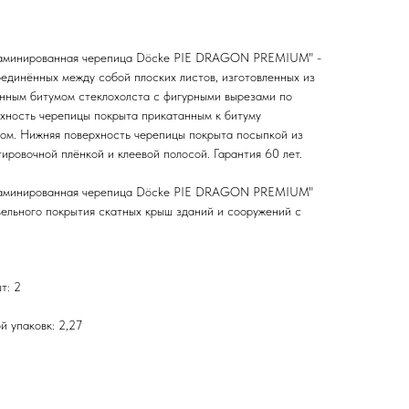
Ламинированная черепица Döcke PIE DRAGON PREMIUM" -
оединённых между собой плоских листов, изготовленных из
ным битумом стеклохолста с фигурными вырезами по
рхность черепицы покрыта прикатанным к битуму
ом. Нижняя поверхность черепицы покрыта посыпкой из
ировочной плёнкой и клеевой полосой. Гарантия 60 лет.
Ламинированная черепица Döcke PIE DRAGON PREMIUM"
вельного покрытия скатных крыш зданий и сооружений с
т: 2
й упаковк: 2,27