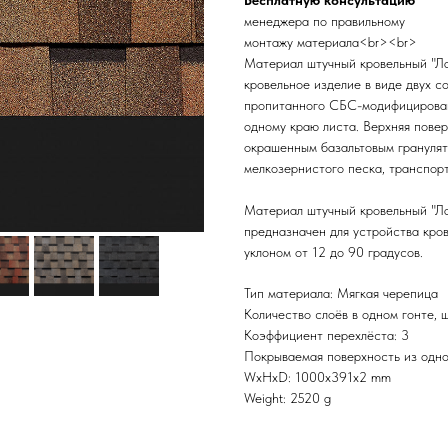
Бесплатную консультацию
менеджера по правильному
монтажу материала<br><br>
Материал штучный кровельный "
кровельное изделие в виде двух с
пропитанного СБС-модифицирован
одному краю листа. Верхняя пове
окрашенным базальтовым гранулят
мелкозернистого песка, транспорт
Материал штучный кровельный "
предназначен для устройства кро
уклоном от 12 до 90 градусов.
Тип материала: Мягкая черепица
Количество слоёв в одном гонте, ш
Коэффициент перехлёста: 3
Покрываемая поверхность из одно
WxHxD: 1000x391x2 mm
Weight: 2520 g