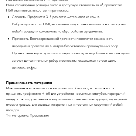
Имея стандартные размеры листа и доступную стоимость за м², профнастил
Н60 отличается легкостью и прочностью:
Легкость. Профлист в 3-5 раз легче материалов из камня.
Выбрав профнастил H60, вы сможете оперативно выполнить настил кровли
любой площади и сэкономить на обустройстве фундамента.
Прочность. Благодаря высокой прочности появляется возможность
перекрытия пролетов до 4 метров без установки промежуточных опор.
Прочностные характеристики материала выглядят еще более впечатляющими
за счет дополнительных ребер жесткости, находящихся по оси вдоль
основной гофры.
Применяемость материала
Максимальная в своем классе несущая способность дает возможность
применять профнастил Н-60 для устройства несъемных опалубок, перекрытий
между этажами, утепленных и неутепленных стеновых конструкций, перекрытий
плоских кровель, для возведения временных и постоянных сооружений любой
площади.
Тип материала: Профнастил