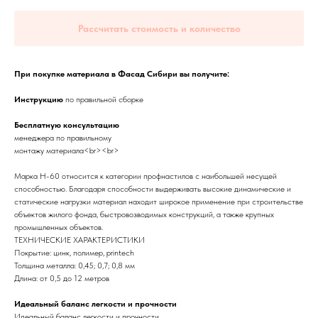
Рассчитать стоимость и количество
При покупке материала в Фасад Сибири вы получите:
Инструкцию
по правильной сборке
Бесплатную консультацию
менеджера по правильному
монтажу материала<br><br>
Марка Н-60 относится к категории профнастилов с наибольшей несущей
способностью. Благодаря способности выдерживать высокие динамические и
статические нагрузки материал находит широкое применение при строительстве
объектов жилого фонда, быстровозводимых конструкций, а также крупных
промышленных объектов.
ТЕХНИЧЕСКИЕ ХАРАКТЕРИСТИКИ
Покрытие: цинк, полимер, printech
Толщина металла: 0,45; 0,7; 0,8 мм
Длина: от 0,5 до 12 метров
Идеальный баланс легкости и прочности
Идеальный баланс легкости и прочности