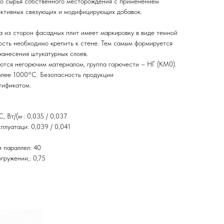
го сырья собственного месторождения с применением
ктивных связующих и модифицирующих добавок.
а из сторон фасадных плит имеет маркировку в виде темной
ость необходимо крепить к стене. Тем самым формируется
нанесения штукатурных слоев.
я негорючим материалом, группа горючести – НГ (КМ0).
олее 1000°С. Безопасность продукции
тификатом.
 Вт/(м·: 0,035 / 0,037
плуатаци: 0,039 / 0,041
 параллел: 40
гружении,: 0,75