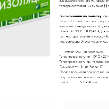
высококачественного минерально
усовершенствованных высокоэффе
Рекомендации по монтажу:
одн
полосы. При монтаже эту поверхн
наиболее подходящая основа для 
Плиты ЭКОВЕР ЭКОФАСАД являютс
Температура плавления волокон б
подтверждена Экологическим сер
Тип материала: Теплоизоляция
Теплопроводность при 10°С / 25°С,
Теплопроводность при условии экс
Сжимаемость, %, не более: 17
Предел прочности при растяжении
Водопоглощение при частичном по
LxWxH: 1000x600x50 mm