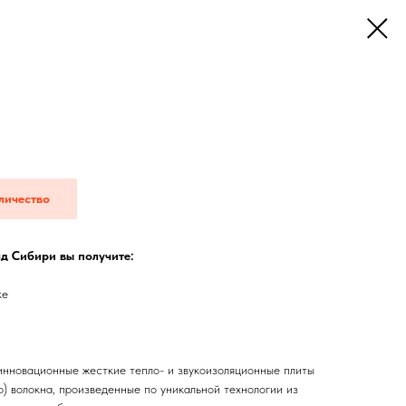
личество
д Сибири вы получите:
ке
нновационные жесткие тепло- и звукоизоляционные плиты
о) волокна, произведенные по уникальной технологии из