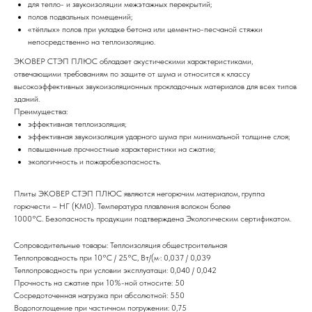
для тепло- и звукоизоляции межэтажных перекрытий;
полов подвальных помещений;
«тёплых» полов при укладке бетона или цементно-песчаной стяжки
непосредственно на теплоизоляцию.
ЭКОВЕР СТЭП ПЛЮС обладает акустическими характеристиками,
отвечающими требованиям по защите от шума и относится к классу
высокоэффективных звукоизоляционных прокладочных материалов для всех типов
зданий.
Преимущества:
эффективная теплоизоляция;
эффективная звукоизоляция ударного шума при минимальной толщине слоя;
повышенные прочностные характеристики на сжатие;
экологичность и пожаробезопасность.
Плиты ЭКОВЕР СТЭП ПЛЮС являются негорючим материалом, группа
горючести – НГ (КМ0). Температура плавления волокон более
1000°С. Безопасность продукции подтверждена Экологическим сертификатом.
Сопроводительные товары: Теплоизоляция общестроительная
Теплопроводность при 10°С / 25°С, Вт/(м·: 0,037 / 0,039
Теплопроводность при условии эксплуатаци: 0,040 / 0,042
Прочность на сжатие при 10%-ной относите: 50
Сосредоточенная нагрузка при абсолютной: 550
Водопоглощение при частичном погружении: 0,75