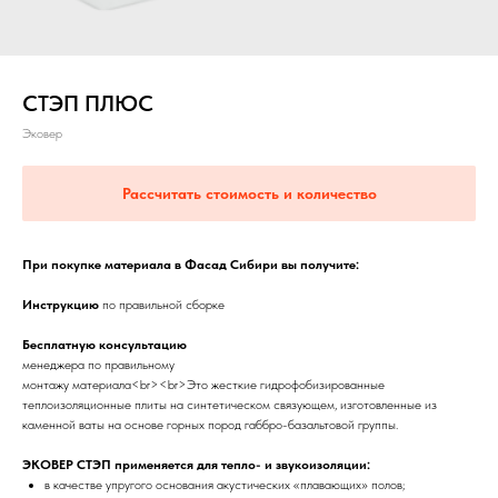
СТЭП ПЛЮС
Эковер
Рассчитать стоимость и количество
При покупке материала в Фасад Сибири вы получите:
Инструкцию
по правильной сборке
Бесплатную консультацию
менеджера по правильному
монтажу материала<br><br>Это жесткие гидрофобизированные
теплоизоляционные плиты на синтетическом связующем, изготовленные из
каменной ваты на основе горных пород габбро-базальтовой группы.
ЭКОВЕР СТЭП применяется для тепло- и звукоизоляции:
в качестве упругого основания акустических «плавающих» полов;