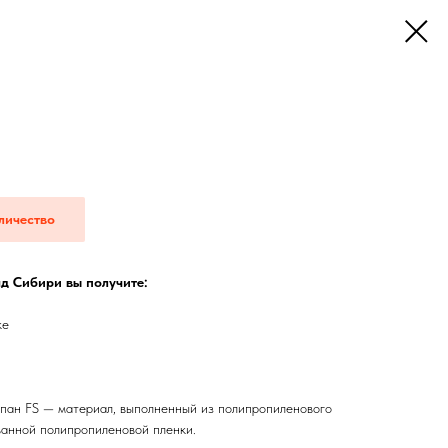
личество
д Сибири вы получите:
ке
ан FS — материал, выполненный из полипропиленового
ванной полипропиленовой пленки.