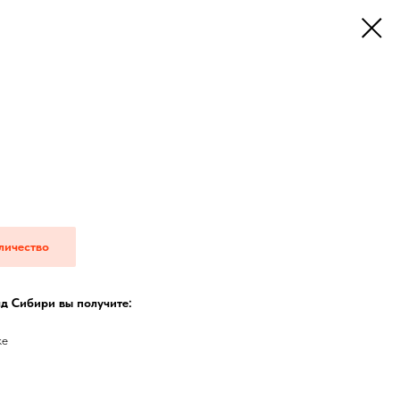
личество
д Сибири вы получите:
ке