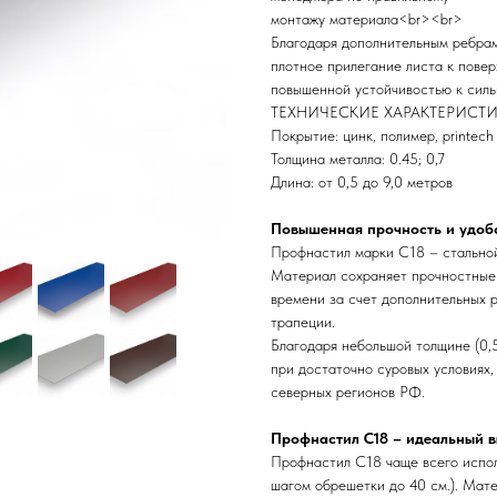
монтажу материала<br><br>
Благодаря дополнительным ребра
плотное прилегание листа к повер
повышенной устойчивостью к силь
ТЕХНИЧЕСКИЕ ХАРАКТЕРИСТ
Покрытие: цинк, полимер, printech
Толщина металла: 0.45; 0,7
Длина: от 0,5 до 9,0 метров
Повышенная прочность и удоб
Профнастил марки С18 – стальной
Материал сохраняет прочностные 
времени за счет дополнительных 
трапеции.
Благодаря небольшой толщине (0,5
при достаточно суровых условиях,
северных регионов РФ.
Профнастил С18 – идеальный в
Профнастил С18 чаще всего испол
шагом обрешетки до 40 см.). Мате