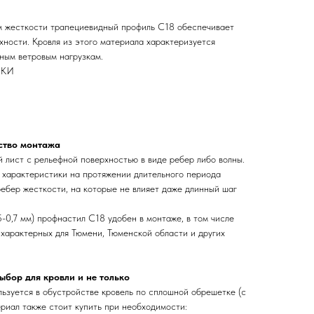
м жесткости трапециевидный профиль С18 обеспечивает
хности. Кровля из этого материала характеризуется
ным ветровым нагрузкам.
ИКИ
ство монтажа
 лист с рельефной поверхностью в виде ребер либо волны.
характеристики на протяжении длительного периода
ребер жесткости, на которые не влияет даже длинный шаг
-0,7 мм) профнастил С18 удобен в монтаже, в том числе
 характерных для Тюмени, Тюменской области и других
ыбор для кровли и не только
ьзуется в обустройстве кровель по сплошной обрешетке (с
риал также стоит купить при необходимости: